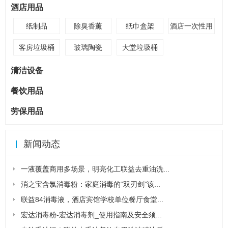
酒店用品
纸制品
除臭香薰
纸巾盒架
酒店一次性用
品
客房垃圾桶
玻璃陶瓷
大堂垃圾桶
清洁设备
餐饮用品
劳保用品
新闻动态
一液覆盖商用多场景，明亮化工联益去重油洗...
消之宝含氯消毒粉：家庭消毒的“双刃剑”该...
联益84消毒液，酒店宾馆学校单位餐厅食堂...
宏达消毒粉-宏达消毒剂_使用指南及安全须...