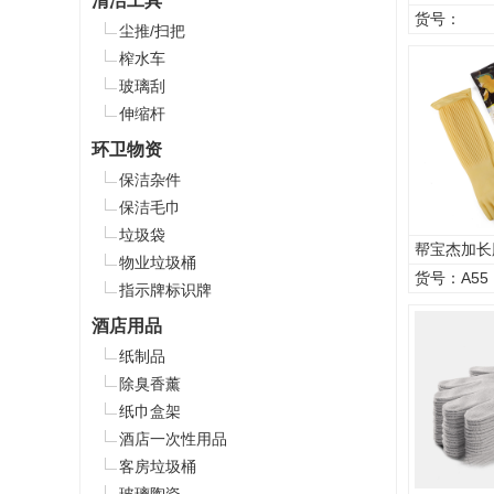
清洁工具
货号：
尘推/扫把
榨水车
玻璃刮
伸缩杆
环卫物资
保洁杂件
保洁毛巾
垃圾袋
帮宝杰加长
物业垃圾桶
货号：A55
指示牌标识牌
酒店用品
纸制品
除臭香薰
纸巾盒架
酒店一次性用品
客房垃圾桶
玻璃陶瓷