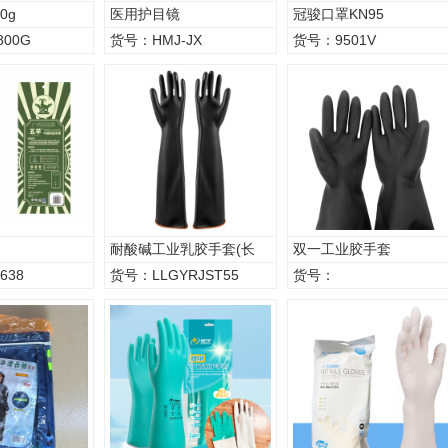
0g
医用护目镜
冠骏口罩KN95
800G
货号：HMJ-JX
货号：9501V
耐酸碱工业乳胶手套(长
双一工业胶手套
袖)
638
货号：LLGYRJST55
货号：