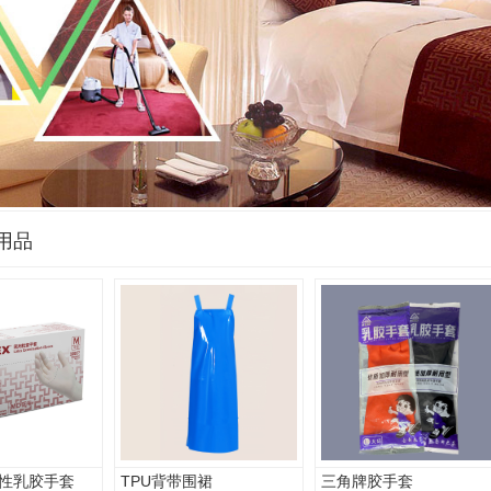
用品
性乳胶手套
TPU背带围裙
三角牌胶手套