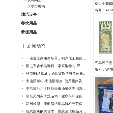
棉纱手套80
大堂垃圾桶
货号：AYS
清洁设备
餐饮用品
劳保用品
新闻动态
一液覆盖商用多场景，明亮化工联益去重油洗...
五羊胶手套
消之宝含氯消毒粉：家庭消毒的“双刃剑”该...
货号：WY6
联益84消毒液，酒店宾馆学校单位餐厅食堂...
宏达消毒粉-宏达消毒剂_使用指南及安全须...
专治重油污！联益去重油餐饮专用洗洁精让后...
明亮无阴离子洗洁精：健康与环保的清洁新选...
新居焕彩：康航清洁用品解析开荒保洁详细流...
现代建筑的美容术：康航清洁用品分析外墙清...