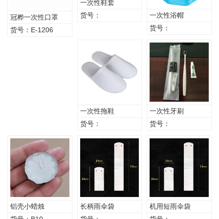
一次性鞋套
货号：
一次性浴帽
冠桦一次性口罩
货号：
1206
货号：E-1206
一次性拖鞋
一次性牙刷
货号：
货号：
铝壳小蜡烛
长柄雨伞袋
机用短雨伞袋