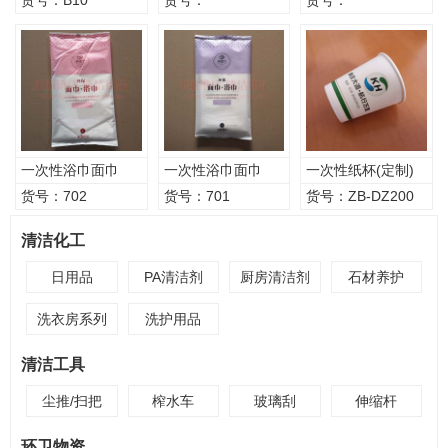
货号：B10
货号：
货号：
一次性浴巾面巾
一次性浴巾面巾
一次性纸杯(定制)
55g
70g
货号：702
货号：701
货号：ZB-DZ200
清洁化工
日用品
PA清洁剂
厨房清洁剂
石材养护
洗衣房系列
洗护用品
清洁工具
尘推/扫把
榨水车
玻璃刮
伸缩杆
环卫物资